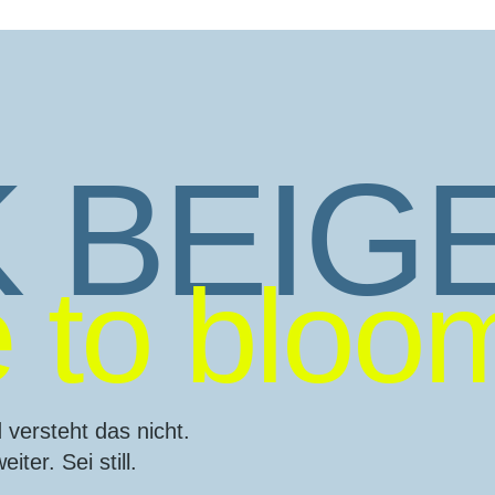
 BEIGE
 to bloo
 versteht das nicht.
ter. Sei still.
.